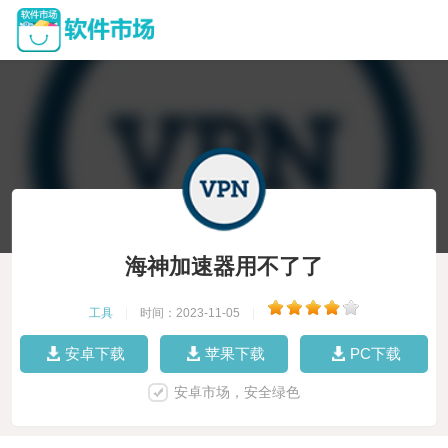
海神加速器用不了了
工具
|
时间：2023-11-05
|
安卓下载
苹果下载
PC下载
安卓市场，安全绿色